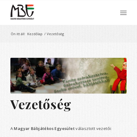
Ön itt áll:
Kezdőlap
/
Vezetőség
Vezetőség
A
Magyar Bábjátékos Egyesület
választott vezetői: