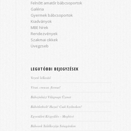
Felnőtt amatőr bábcsoportok
Galéria
Gyermek bábcsoportok
Kiadványok
MBE hírek
Rendezvények
Szakmai cikkek
Üvegzseb
LEGUTÓBBI BEJEGYZÉSEK
Vezető lelkesítő
Vivat, crescat, floreat!
Bábszínházi Világnapi Üzenet
Bábötletbolt! Hazai! Csak Szolnokon!
Egyesületi Közgyűlés – Meghívó
Bábosok Találkozója Sióagárdon