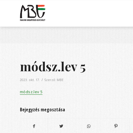
módsz.lev 5
/
2023. okt. 17.
Szerző:
MBE
módsz.lev 5
Bejegyzés megosztása