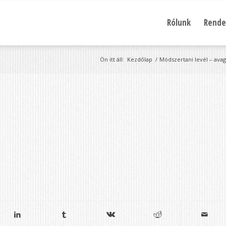
Rólunk
Rende
Ön itt áll:
Kezdőlap
/
Módszertani levél – avag