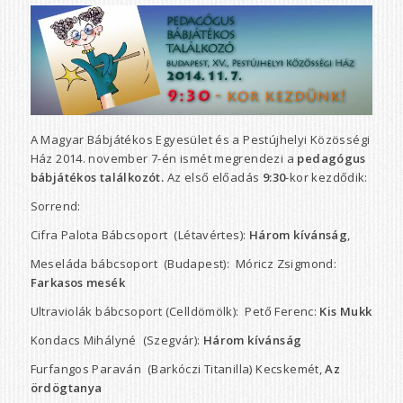
A Magyar Bábjátékos Egyesület és a Pestújhelyi Közösségi
Ház 2014. november 7-én ismét megrendezi a
pedagógus
bábjátékos találkozót.
Az első előadás
9:30
-kor kezdődik:
Sorrend:
Cifra Palota Bábcsoport (Létavértes):
Három kívánság
,
Meseláda bábcsoport (Budapest): Móricz Zsigmond:
Farkasos mesék
Ultraviolák bábcsoport (Celldömölk): Pető Ferenc:
Kis Mukk
Kondacs Mihályné (Szegvár):
Három kívánság
Furfangos Paraván (Barkóczi Titanilla) Kecskemét,
Az
ördögtanya