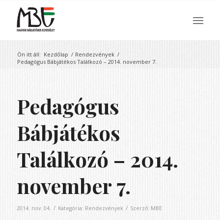
Ön itt áll:
Kezdőlap
/
Rendezvények
/
Pedagógus Bábjátékos Találkozó – 2014. november 7.
Pedagógus
Bábjátékos
Találkozó – 2014.
november 7.
/
/
2014. nov. 04.
Kategória:
Rendezvények
Szerző:
MBE