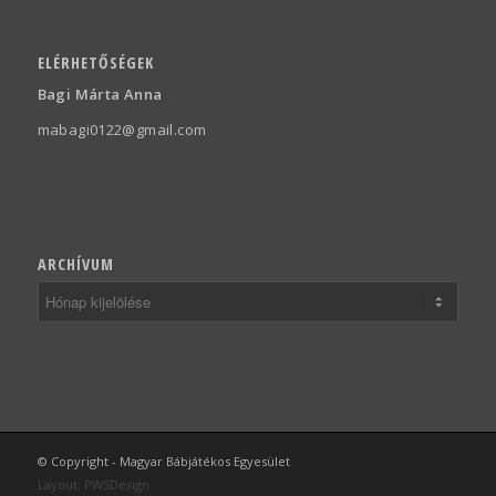
ELÉRHETŐSÉGEK
Bagi Márta Anna
mabagi0122@gmail.com
ARCHÍVUM
© Copyright - Magyar Bábjátékos Egyesület
Layout:
PWSDesign