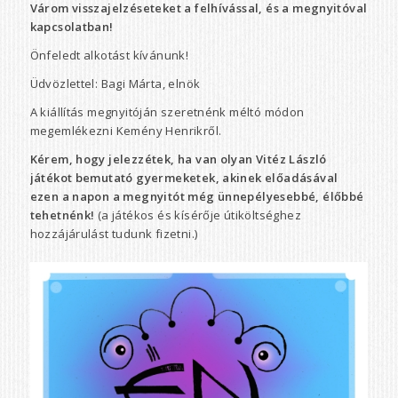
Várom visszajelzéseteket a felhívással, és a megnyitóval
kapcsolatban!
Önfeledt alkotást kívánunk!
Üdvözlettel: Bagi Márta, elnök
A kiállítás megnyitóján szeretnénk méltó módon
megemlékezni Kemény Henrikről.
Kérem, hogy jelezzétek, ha van olyan Vitéz László
játékot bemutató gyermeketek, akinek előadásával
ezen a napon a megnyitót még ünnepélyesebbé, élőbbé
tehetnénk!
(a játékos és kísérője útiköltséghez
hozzájárulást tudunk fizetni.)