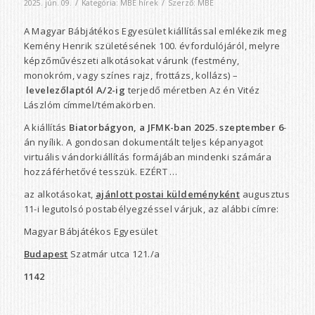
/
/
2025. jún. 09.
Kategória:
MBE hírek
Szerző:
MBE
A Magyar Bábjátékos Egyesület kiállítással emlékezik meg
Kemény Henrik születésének 100. évfordulójáról, melyre
képzőművészeti alkotásokat várunk (festmény,
monokróm, vagy színes rajz, frottázs, kollázs) –
levelezőlaptól A/2-ig
terjedő méretben Az én Vitéz
Lászlóm címmel/témakörben.
A kiállítás
Biatorbágyon, a JFMK-ban 2025. szeptember 6
-
án nyílik. A gondosan dokumentált teljes képanyagot
virtuális vándorkiállítás formájában mindenki számára
hozzáférhetővé tesszük. EZÉRT …
az alkotásokat,
ajánlott
postai küldeményként
augusztus
11-i legutolsó postabélyegzéssel várjuk, az alábbi címre:
Magyar Bábjátékos Egyesület
Budapest
Szatmár utca 121./a
1142