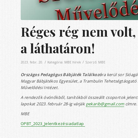
Réges rég nem volt
a láthatáron!
/
/
2023. febr. 20.
Kategória:
MBE hírek
Szerző:
MBE
Országos Pedagógus Bábjáték Találkozó
ra kerül sor Sióag
Magyar Bábjátékos Egyesület, a Trambulin Tehetségtáogató
Művelődési Intézet.
A rendezők óvónőkből, tanítókból összeállt csoportok jelent
lapokat 2023. február 28-ig várják
pekarib@gmail.com
címre.
MBE
OPBT_2023_Jelentkezésiadatlap