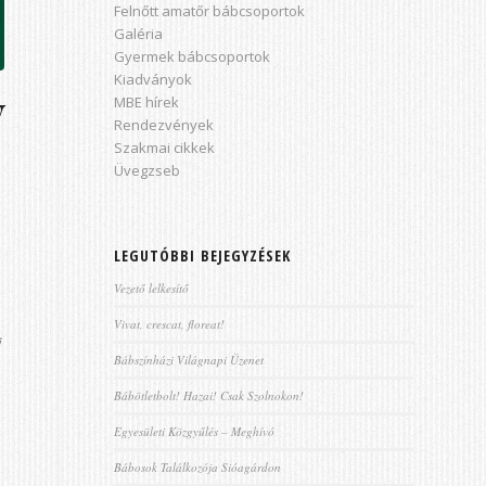
Felnőtt amatőr bábcsoportok
Galéria
Gyermek bábcsoportok
Kiadványok
y
MBE hírek
Rendezvények
Szakmai cikkek
Üvegzseb
LEGUTÓBBI BEJEGYZÉSEK
Vezető lelkesítő
Vivat, crescat, floreat!
i
Bábszínházi Világnapi Üzenet
Bábötletbolt! Hazai! Csak Szolnokon!
Egyesületi Közgyűlés – Meghívó
Bábosok Találkozója Sióagárdon