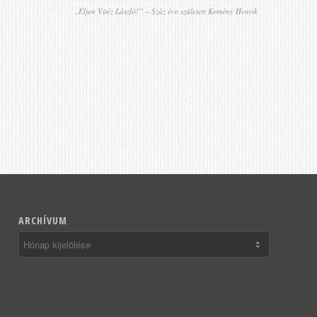
„Éljen Vitéz László!” – Száz éve született Kemény Henrik
ARCHÍVUM