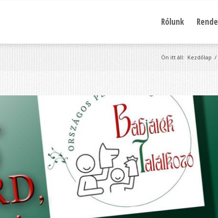
Rólunk
Rende
Ön itt áll:
Kezdőlap
/