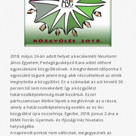
2018. május 26-án adott helyet a kecskeméti
Neumann
János Egyetem
, Pedagógusképző Kara adott otthont
egyesületünk közgyűlésének. A meghirdetett időpontra 3
egyesületi tagunk jelent meg, akik részvételével az elnök
megnyitotta a közgyűlést. Ez a számadat az azt követő 30
percen túl sem növekedett. Így a közgyűlést
határozatképtelenség miatt bezártuk. Ezzel
párhuzamosan életbe lépett a meghívónak az a része,
amely a határozatképtelenség esetén az ez évi
közgyűlést újra összehívja, Egerbe, 2018. június 2-ára a
EKMK Forrás Gyermek- és Ifjúsági Ház hivatalos
helyiségébe.
A napirendi pontok nem változtak, megegyeznek az