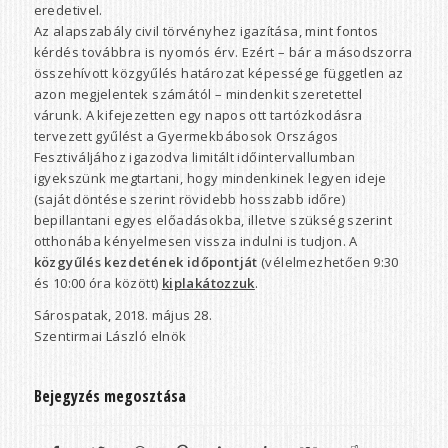
eredetivel.
Az alapszabály civil törvényhez igazítása, mint fontos
kérdés továbbra is nyomós érv. Ezért – bár a másodszorra
összehívott közgyűlés határozat képessége független az
azon megjelentek számától – mindenkit szeretettel
várunk. A kifejezetten egy napos ott tartózkodásra
tervezett gyűlést a Gyermekbábosok Országos
Fesztiváljához igazodva limitált időintervallumban
igyekszünk megtartani, hogy mindenkinek legyen ideje
(saját döntése szerint rövidebb hosszabb időre)
bepillantani egyes előadásokba, illetve szükség szerint
otthonába kényelmesen vissza indulni is tudjon. A
közgyűlés kezdetének időpontját
(vélelmezhetően 9:30
és 10:00 óra között)
kiplakátozzuk
.
Sárospatak, 2018. május 28.
Szentirmai László elnök
Bejegyzés megosztása