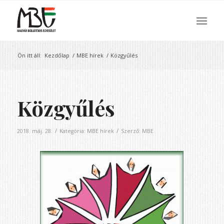
Ön itt áll:
Kezdőlap
/
MBE hírek
/
Közgyűlés
Közgyűlés
/
/
2018. máj. 28.
Kategória:
MBE hírek
Szerző:
MBE