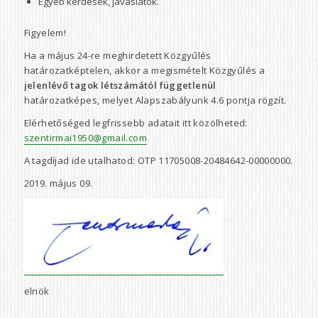
Egyéb kérdések, javaslatok.
Figyelem!
Ha a május 24-re meghirdetett Közgyűlés
határozatképtelen, akkor a megismételt Közgyűlés a
jelenlévő tagok létszámától függetlenül
határozatképes, melyet Alapszabályunk 4.6 pontja rögzít.
Elérhetőséged legfrissebb adatait itt közölheted:
szentirmai1950@gmail.com
A tagdíjad ide utalhatod: OTP 11705008-20484642-00000000.
2019. május 09.
elnök