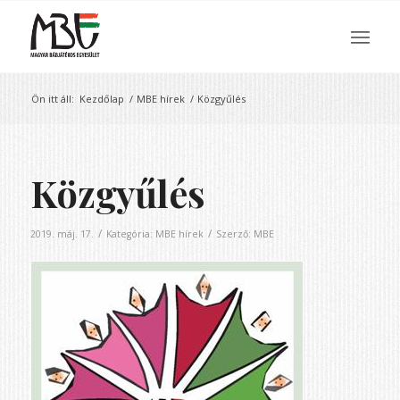
Ön itt áll:
Kezdőlap
/
MBE hírek
/
Közgyűlés
Közgyűlés
/
/
2019. máj. 17.
Kategória:
MBE hírek
Szerző:
MBE