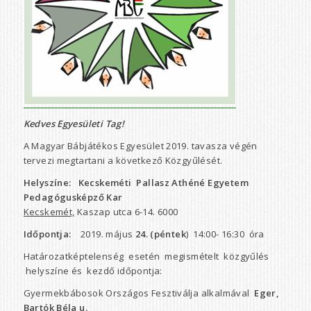
Kedves Egyesületi Tag!
A Magyar Bábjátékos Egyesület 2019. tavasza végén
tervezi megtartani a következő Közgyűlését.
Helyszíne: Kecskeméti
Pallasz Athéné Egyetem
Pedagógusképző Kar
Kecskemét,
Kaszap utca 6-14. 6000
Időpontja:
2019. május
24. (péntek
) 14:00- 16:30 óra
Határozatképtelenség esetén megismételt közgyűlés
helyszíne és kezdő időpontja:
Gyermekbábosok Országos Fesztiválja alkalmával
Eger,
Bartók Béla u.