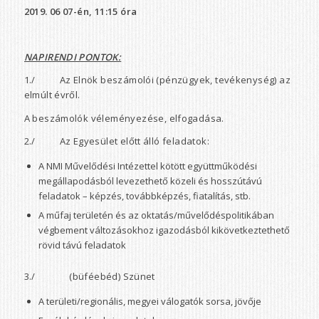
2019. 06 07-én, 11:15 óra
NAPIRENDI PONTOK:
1./ Az Elnök beszámolói (pénzügyek, tevékenység) az
elmúlt évről.
A beszámolók véleményezése, elfogadása.
2./ Az Egyesület előtt álló feladatok:
A NMI Művelődési Intézettel kötött együttműködési
megállapodásból levezethető közeli és hosszútávú
feladatok – képzés, továbbképzés, fiatalítás, stb.
A műfaj területén és az oktatás/művelődéspolitikában
végbement változásokhoz igazodásból kikövetkeztethető
rövid távú feladatok
3./ (büféebéd) Szünet
A területi/regionális, megyei válogatók sorsa, jövője