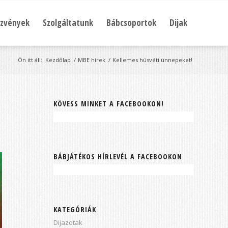
zvények
Szolgáltatunk
Bábcsoportok
Dijak
Ön itt áll:
Kezdőlap
/
MBE hírek
/
Kellemes húsvéti ünnepeket!
KÖVESS MINKET A FACEBOOKON!
BÁBJÁTÉKOS HÍRLEVÉL A FACEBOOKON
KATEGÓRIÁK
Dijazotak