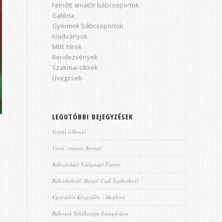
Felnőtt amatőr bábcsoportok
Galéria
Gyermek bábcsoportok
Kiadványok
MBE hírek
Rendezvények
Szakmai cikkek
Üvegzseb
LEGUTÓBBI BEJEGYZÉSEK
Vezető lelkesítő
Vivat, crescat, floreat!
Bábszínházi Világnapi Üzenet
Bábötletbolt! Hazai! Csak Szolnokon!
Egyesületi Közgyűlés – Meghívó
Bábosok Találkozója Sióagárdon