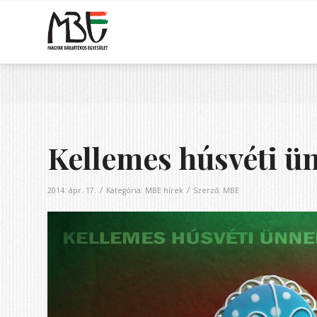
Kellemes húsvéti ü
/
/
2014. ápr. 17.
Kategória:
MBE hírek
Szerző:
MBE