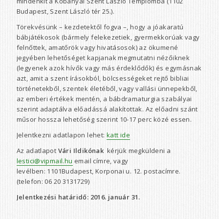
mindenkit a Kőbányai Szent László Templomba (1102
Budapest, Szent László tér 25.).
Törekvésünk – kezdetektől fogva –, hogy a jóakaratú
bábjátékosok (bármely felekezetiek, gyermekkorúak vagy
felnőttek, amatőrök vagy hivatásosok) az ökumené
jegyében lehetőséget kapjanak megmutatni nézőiknek
(legyenek azok hívők vagy más érdeklődők) és egymásnak
azt, amit a szent írásokból, bölcsességeket rejtő bibliai
történetekből, szentek életéből, vagy vallási ünnepekből,
az emberi értékek mentén, a bábdramaturgia szabályai
szerint adaptálva előadássá alakítottak. Az előadni szánt
műsor hossza lehetőség szerint 10-17 perc közé essen.
Jelentkezni adatlapon lehet:
katt ide
Az adatlapot
Vári Ildikónak
kérjük megküldeni a
lestici@vipmail.hu
email címre, vagy
levélben: 1101Budapest, Korponai u. 12. postacímre.
(telefon: 06 20 3131729)
Jelentkezési határidő: 2016. január 31.