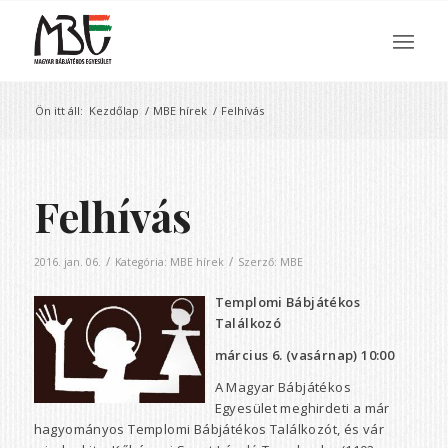
Ön itt áll:
Kezdőlap
/
MBE hírek
/
Felhívás
Felhívás
/
/
2016. jan. 06.
Kategória:
MBE hírek
Szerző:
MBE
Templomi Bábjátékos
Találkozó
március 6. (vasárnap) 10:00
A Magyar Bábjátékos
Egyesület meghirdeti a már
hagyományos Templomi Bábjátékos Találkozót, és vár