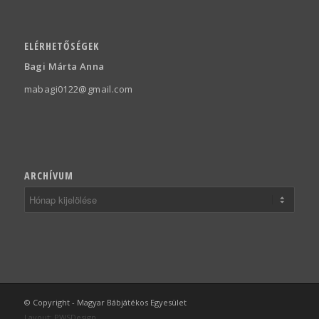
ELÉRHETŐSÉGEK
Bagi Márta Anna
mabagi0122@gmail.com
ARCHÍVUM
© Copyright - Magyar Bábjátékos Egyesület
Layout:
PWSDesign