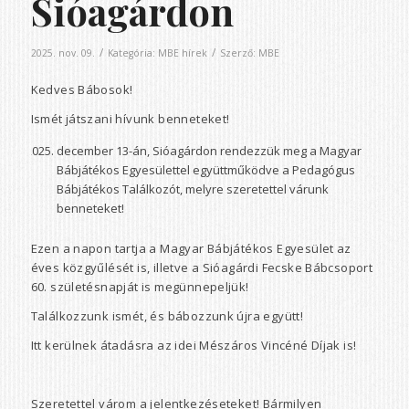
Sióagárdon
/
/
2025. nov. 09.
Kategória:
MBE hírek
Szerző:
MBE
Kedves Bábosok!
Ismét játszani hívunk benneteket!
december 13-án, Sióagárdon rendezzük meg a Magyar
Bábjátékos Egyesülettel együttműködve a Pedagógus
Bábjátékos Találkozót, melyre szeretettel várunk
benneteket!
Ezen a napon tartja a Magyar Bábjátékos Egyesület az
éves közgyűlését is, illetve a Sióagárdi Fecske Bábcsoport
60. születésnapját is megünnepeljük!
Találkozzunk ismét, és bábozzunk újra együtt!
Itt kerülnek átadásra az idei Mészáros Vincéné Díjak is!
Szeretettel várom a jelentkezéseteket! Bármilyen