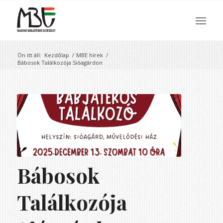
Ön itt áll:
Kezdőlap
/
MBE hírek
/
Bábosok Találkozója Sióagárdon
Bábosok
Találkozója