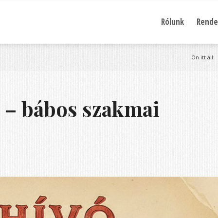
Rólunk
Rende
Ön itt áll:
m – bábos szakmai