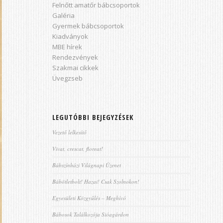
Felnőtt amatőr bábcsoportok
Galéria
Gyermek bábcsoportok
Kiadványok
MBE hírek
Rendezvények
Szakmai cikkek
Üvegzseb
LEGUTÓBBI BEJEGYZÉSEK
Vezető lelkesítő
Vivat, crescat, floreat!
Bábszínházi Világnapi Üzenet
Bábötletbolt! Hazai! Csak Szolnokon!
Egyesületi Közgyűlés – Meghívó
Bábosok Találkozója Sióagárdon