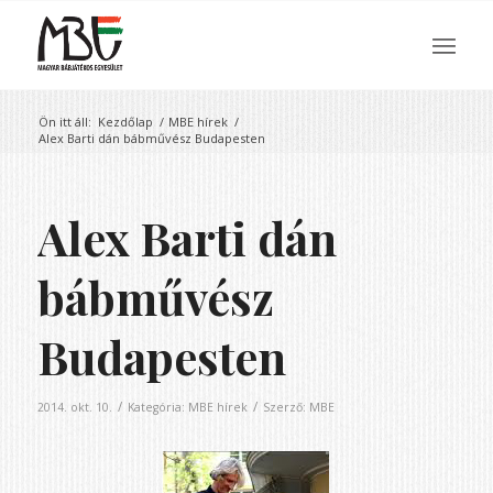
Ön itt áll:
Kezdőlap
/
MBE hírek
/
Alex Barti dán bábművész Budapesten
Alex Barti dán
bábművész
Budapesten
/
/
2014. okt. 10.
Kategória:
MBE hírek
Szerző:
MBE