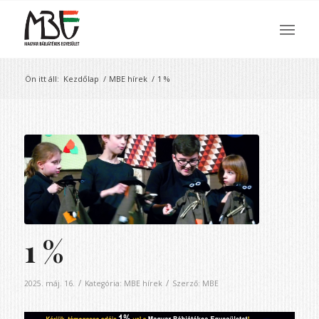
Ön itt áll:
Kezdőlap
/
MBE hírek
/
1 %
1 %
/
/
2025. máj. 16.
Kategória:
MBE hírek
Szerző:
MBE