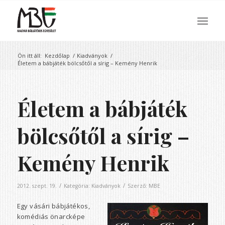
Ön itt áll:
Kezdőlap
/
Kiadványok
/
Életem a bábjáték bölcsőtől a sírig – Kemény Henrik
Életem a bábjáték
bölcsőtől a sírig –
Kemény Henrik
/
/
2012. szept. 19.
Kategória:
Kiadványok
Szerző:
MBE
Egy vásári bábjátékos,
komédiás önarcképe