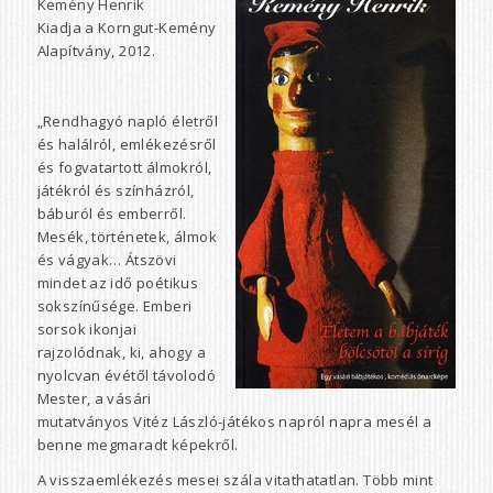
Kemény Henrik
Kiadja a Korngut-Kemény
Alapítvány, 2012.
„Rendhagyó napló életről
és halálról, emlékezésről
és fogvatartott álmokról,
játékról és színházról,
báburól és emberről.
Mesék, történetek, álmok
és vágyak… Átszövi
mindet az idő poétikus
sokszínűsége. Emberi
sorsok ikonjai
rajzolódnak, ki, ahogy a
nyolcvan évétől távolodó
Mester, a vásári
mutatványos Vitéz László-játékos napról napra mesél a
benne megmaradt képekről.
A visszaemlékezés mesei szála vitathatatlan. Több mint