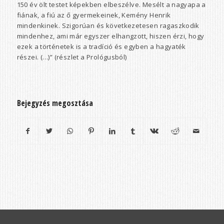
150 év ölt testet képekben elbeszélve. Mesélt a nagyapa a
fiának, a fiú az ő gyermekeinek, Kemény Henrik
mindenkinek. Szigorúan és következetesen ragaszkodik
mindenhez, ami már egyszer elhangzott, hiszen érzi, hogy
ezek a történetek is a tradíció és egyben a hagyaték
részei. (…)” (részlet a Prológusból)
Bejegyzés megosztása